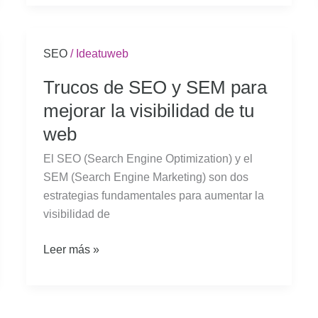
Trucos
SEO
/
Ideatuweb
de
Trucos de SEO y SEM para
SEO
mejorar la visibilidad de tu
y
SEM
web
para
El SEO (Search Engine Optimization) y el
mejorar
SEM (Search Engine Marketing) son dos
la
estrategias fundamentales para aumentar la
visibilidad
visibilidad de
de
tu
Leer más »
web