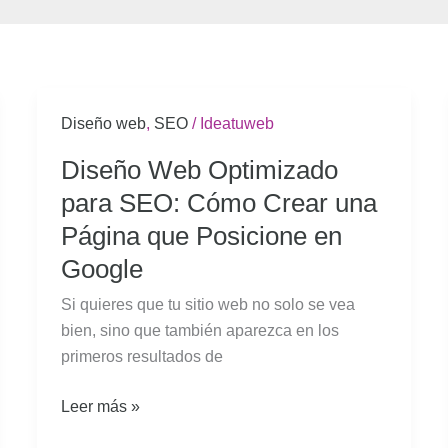
Diseño
Diseño web
,
SEO
/
Ideatuweb
Web
Diseño Web Optimizado
Optimizado
para SEO: Cómo Crear una
para
SEO:
Página que Posicione en
Cómo
Google
Crear
Si quieres que tu sitio web no solo se vea
una
bien, sino que también aparezca en los
Página
primeros resultados de
que
Posicione
Leer más »
en
Google