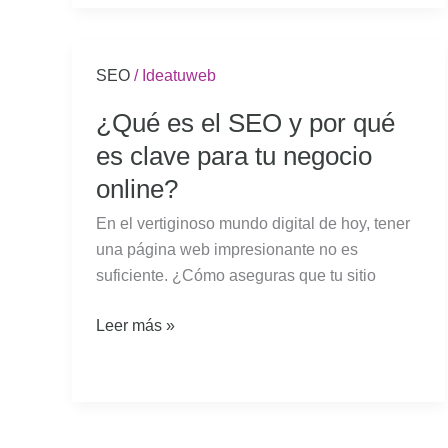
¿Qué
SEO
/
Ideatuweb
es
¿Qué es el SEO y por qué
el
es clave para tu negocio
SEO
y
online?
por
En el vertiginoso mundo digital de hoy, tener
qué
una página web impresionante no es
es
suficiente. ¿Cómo aseguras que tu sitio
clave
para
Leer más »
tu
negocio
online?