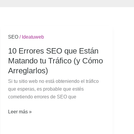
10
SEO
/
Ideatuweb
Errores
10 Errores SEO que Están
SEO
Matando tu Tráfico (y Cómo
que
Están
Arreglarlos)
Matando
Si tu sitio web no está obteniendo el tráfico
tu
que esperas, es probable que estés
Tráfico
cometiendo errores de SEO que
(y
Cómo
Leer más »
Arreglarlos)