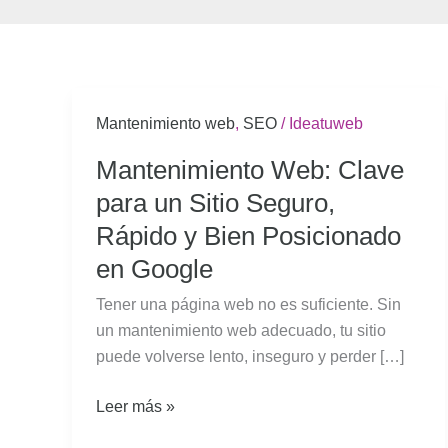
Mantenimiento
Mantenimiento web
,
SEO
/
Ideatuweb
Web:
Mantenimiento Web: Clave
Clave
para un Sitio Seguro,
para
un
Rápido y Bien Posicionado
Sitio
en Google
Seguro,
Tener una página web no es suficiente. Sin
Rápido
un mantenimiento web adecuado, tu sitio
y
puede volverse lento, inseguro y perder […]
Bien
Posicionado
Leer más »
en
Google