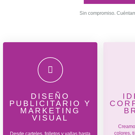
Sin compromiso. Cuéntame 
DISEÑO
I
PUBLICITARIO Y
CORP
MARKETING
B
VISUAL
Creamos
colores, 
Desde carteles, folletos y vallas hasta