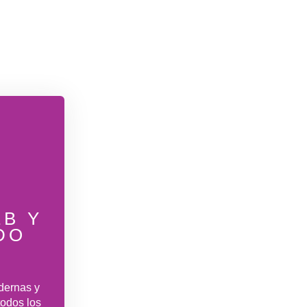
B Y
DO
L
dernas y
todos los