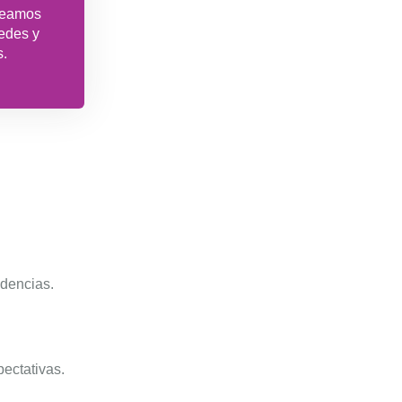
creamos
redes y
s.
ndencias.
ectativas.