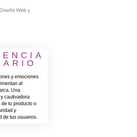
, Diseño Web y
IENCIA
UARIO
ciones y emociones
rimentan al
marca. Una
 y cautivadora
 de tu producto o
uridad y
ad de tus usuarios.