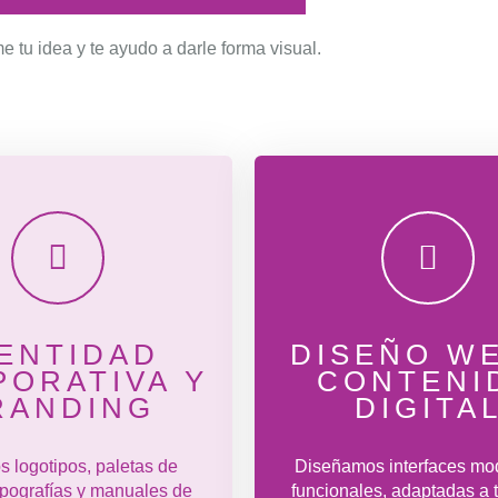
tu idea y te ayudo a darle forma visual.
DENTIDAD
DISEÑO WE
ORATIVA Y
CONTENI
RANDING
DIGITA
 logotipos, paletas de
Diseñamos interfaces mo
tipografías y manuales de
funcionales, adaptadas a 