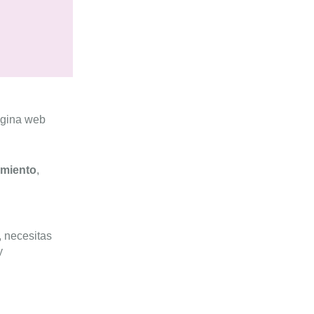
ágina web
imiento
,
, necesitas
y