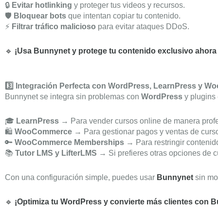
🔒
Evitar hotlinking
y proteger tus videos y recursos.
🛡️
Bloquear bots
que intentan copiar tu contenido.
⚡
Filtrar tráfico malicioso
para evitar ataques DDoS.
🔹
¡Usa Bunnynet y protege tu contenido exclusivo ahor
3️⃣ Integración Perfecta con WordPress, LearnPress y 
Bunnynet se integra sin problemas con
WordPress
y plugins
🎓
LearnPress
→ Para vender cursos online de manera profe
🛍️
WooCommerce
→ Para gestionar pagos y ventas de curs
🔑
WooCommerce Memberships
→ Para restringir contenid
📚
Tutor LMS y LifterLMS
→ Si prefieres otras opciones de c
Con una configuración simple, puedes usar
Bunnynet
sin mod
🔹
¡Optimiza tu WordPress y convierte más clientes con 