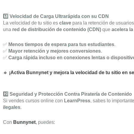
1️⃣ Velocidad de Carga Ultrarápida con su CDN
La velocidad de tu sitio es
clave
para la retención de usuario
una
red de distribución de contenido (CDN)
que
acelera l
✅
Menos tiempos de espera para tus estudiantes
.
✅
Mayor retención y mejores conversiones
.
✅
Carga rápida incluso en conexiones lentas o dispositi
🔹
¡Activa Bunnynet y mejora la velocidad de tu sitio en 
2️⃣ Seguridad y Protección Contra Piratería de Contenido
Si vendes cursos online con
LearnPress
, sabes lo important
ilegales
.
Con
Bunnynet
,
puedes: