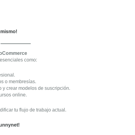
a mismo!
WooCommerce
 esenciales como:
sional.
os o membresías.
o y crear modelos de suscripción.
ursos online.
ificar tu flujo de trabajo actual.
Bunnynet!