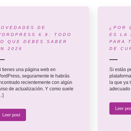
NOVEDADES DE
¿POR 
WORDPRESS 6.9: TODO
ES LA
LO QUE DEBES SABER
PARA 
EN 2026
DE CU
i tienes una página web en
Si estás 
ordPress, seguramente te habrás
plataforma
ncontrado recientemente con algún
la que ya 
viso de actualización. Y como suele
adecuado
…]
Leer po
Leer post