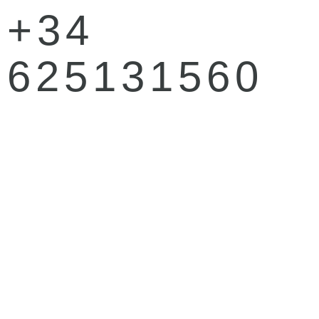
Ir
+34
al
contenido
625131560